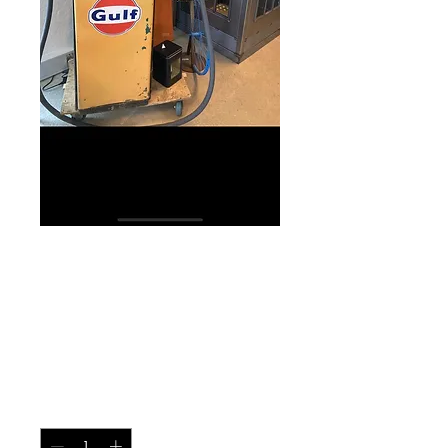
Stort udvalg i
benzin stander
Pris
0,00 kr.
Antal
*