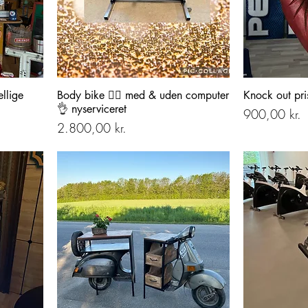
ellige
Body bike 🚴‍♂️ med & uden computer
Knock out pri
👌 nyserviceret
Pris
900,00 kr.
Pris
2.800,00 kr.