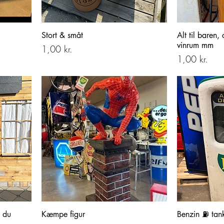
Stort & småt
Alt til baren,
vinrum mm
Pris
1,00 kr.
Pris
1,00 kr.
a du
Kæmpe figur
Benzin ⛽️ tan