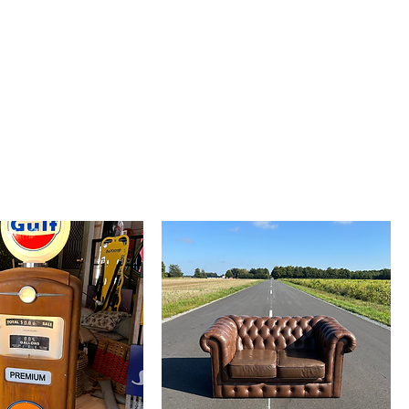
room
Bag Care4Retro
Kontakt
Produkt videoer
Sorter efter:
Anbefalet