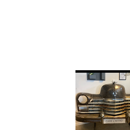
Care 4 Retro
Start
All Products
Alle produkter
Søg efter
Alle produkter
Filtrer efter
Pris
0 kr.
39.500 kr.