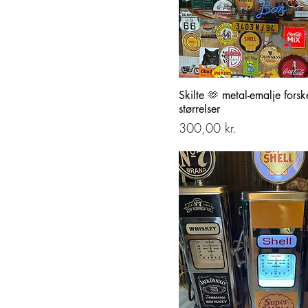
Skilte 🫶 metal-emalje forsk
størrelser
Pris
300,00 kr.