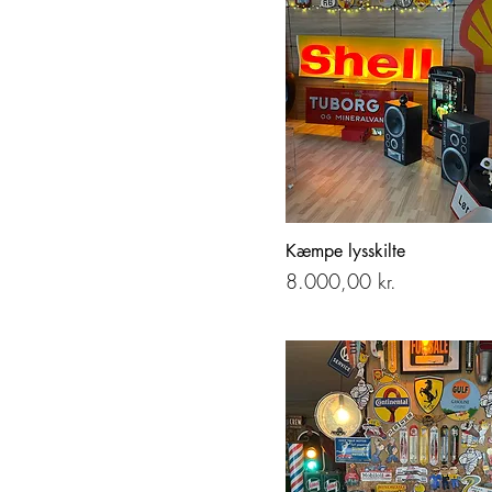
Kæmpe lysskilte
Pris
8.000,00 kr.