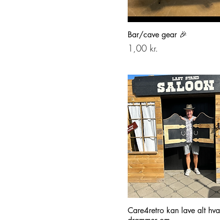
Bokse sæt
Bar/cave gear 🎉
Cowboy
Pris
1,00 kr.
Læder
Care4retro kan lave alt hv