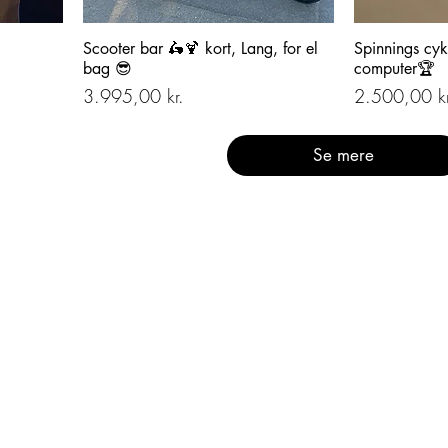
Scooter bar 🛵🍹 kort, Lang, for el
Spinnings cyk
bag 😎
computer🏆
Pris
Pris
3.995,00 kr.
2.500,00 kr
Se mere
Navigering på
siden
Ikast
Forside
Om Care 4 Retro
Produkter