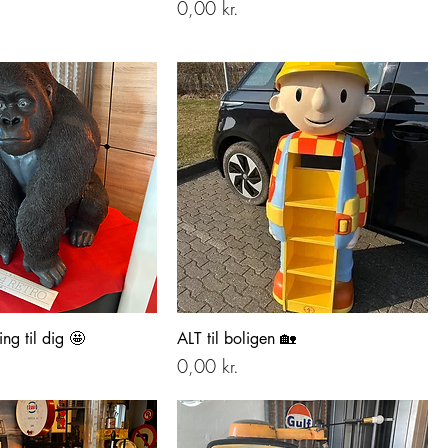
Pris
0,00 kr.
ng til dig 🤩
ALT til boligen 🏡
Pris
0,00 kr.