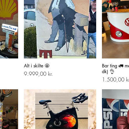
Alt i skilte 🤩
Bar ting 🚛 me
dk) 👌
Pris
9.999,00 kr.
Pris
1.500,00 kr