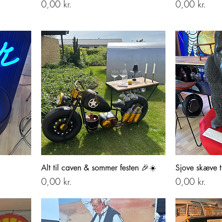
Pris
Pris
0,00 kr.
0,00 kr.
Alt til caven & sommer festen 🎉☀️
Sjove skæve ti
Pris
Pris
0,00 kr.
0,00 kr.