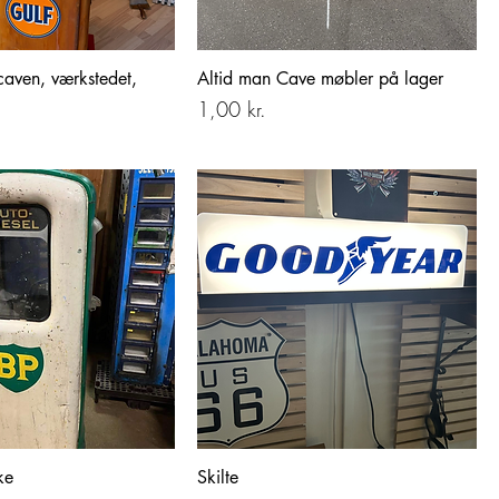
 caven, værkstedet,
Altid man Cave møbler på lager
Pris
1,00 kr.
ke
Skilte