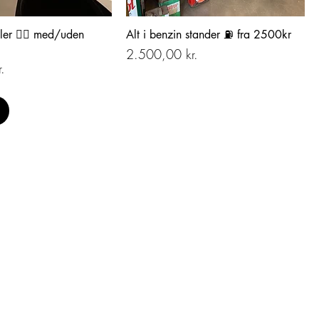
ler 🚴‍♂️ med/uden
Alt i benzin stander ⛽️ fra 2500kr
Pris
2.500,00 kr.
.
Åbningstider
Bestil en tid for
åbning af showroom
alle dage. 24/7