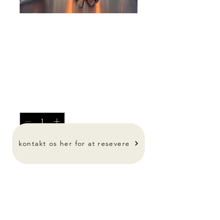
Lys skilte 🤩 fra
350kr
Pris
350,00 kr.
Antal
*
kontakt os her for at resevere
-