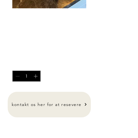
Div ting til
hjemmet
Pris
250,00 kr.
Antal
*
-
kontakt os her for at resevere
Div ting til hjemmet fra 250kr