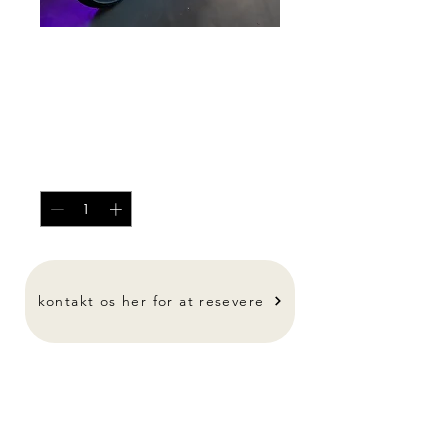
Alt til baren
Pris
0,00 kr.
Antal
*
-
kontakt os her for at resevere
Kontakt for pris